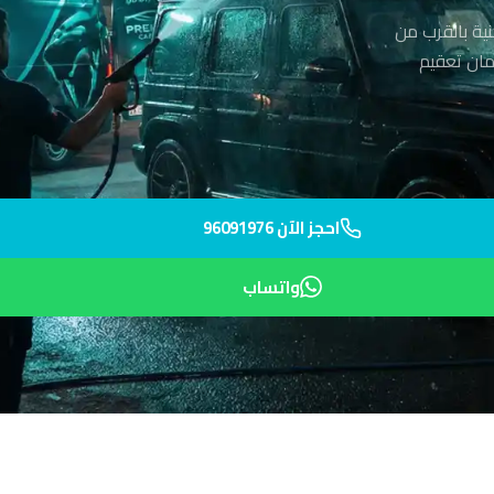
ية بالقرب من
ليك خلال 40 دقيقة مع ضمان تعقيم
احجز الآن 96091976
واتساب