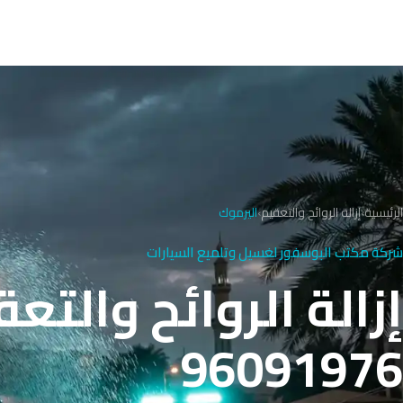
الرئيسية
›
إزالة الروائح والتعقيم
›
اليرموك
شركة مكتب البوسفور لغسيل وتلميع السيارات
إزالة الروائح والتع
96091976