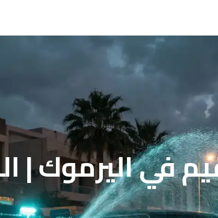
قيم في اليرموك | ا