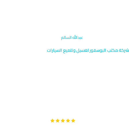
الرئيسية
›
تلميع جنوط وإطارات
›
عبدالله السالم
شركة مكتب البوسفور لغسيل وتلميع السيارات
تلميع جنوط وإطارات عبدالله
السالم | متخصصون 96091976
نقدم خدمة تلميع جنوط وإطارات عالية المستوى في عبدالله السالم
بالقرب من المدرسة الأمريكية وجامعة الكويت. فريقنا المتخصص يصل
إليك في 40 دقيقة فقط لتلميع احترافي يحافظ على قيمة سيارتك.
Google
تقييم عملائنا 5 نجوم مع