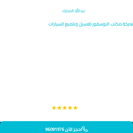
الرئيسية
›
تلميع جنوط وإطارات
›
عبدالله المبارك
شركة مكتب البوسفور لغسيل وتلميع السيارات
تلميع جنوط وإطارات عبدالله
المبارك | احترافي وسريع
96091976
نوفر تلميع جنوط وإطارات احترافي في منطقة عبدالله المبارك السكنية
المميزة بالقرب من حلقة الفروانية الخامسة. فريقنا يصل إليك خلال 40
دقيقة بأحدث المعدات والتقنيات.
Google
تقييم عملائنا 5 نجوم مع
احجز الآن 96091976