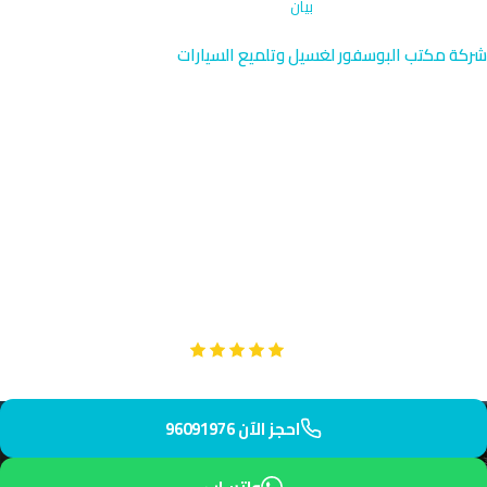
الرئيسية
›
تلميع جنوط وإطارات
›
بيان
شركة مكتب البوسفور لغسيل وتلميع السيارات
تلميع جنوط وإطارات في بيان |
الكويت 96091976
نقدم خدمة تلميع جنوط وإطارات متخصصة في بيان القريبة من قصر
بيان والمعالم الحكومية البارزة. فريقنا ذو الكفاءة العالية يصل إليك
في 50 دقيقة فقط. نضمن تلميع احترافي يحافظ على قيمة سيارتك
الفاخرة.
Google
تقييم عملائنا 5 نجوم مع
احجز الآن 96091976