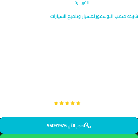
الرئيسية
›
تلميع جنوط وإطارات
›
الفروانية
شركة مكتب البوسفور لغسيل وتلميع السيارات
تلميع جنوط وإطارات في
الفروانية | سرعة وجودة
96091976
نوفر خدمة تلميع جنوط وإطارات احترافية في منطقة الفروانية القريبة
من مستشفى الفروانية وسوق الفروانية التجاري. يصل فريقنا
المتخصص إلى منزلك أو مقر عملك خلال 45 دقيقة فقط.
Google
تقييم عملائنا 5 نجوم مع
احجز الآن 96091976