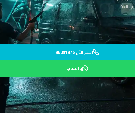
راقة وإطارات
احجز الآن 96091976
واتساب