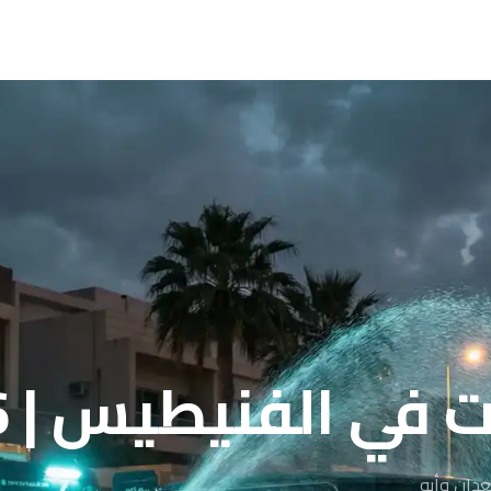
 الفنيطيس | 96091976
عدان وأبو