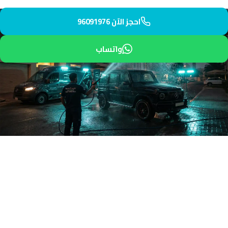
احجز الآن 96091976
واتساب