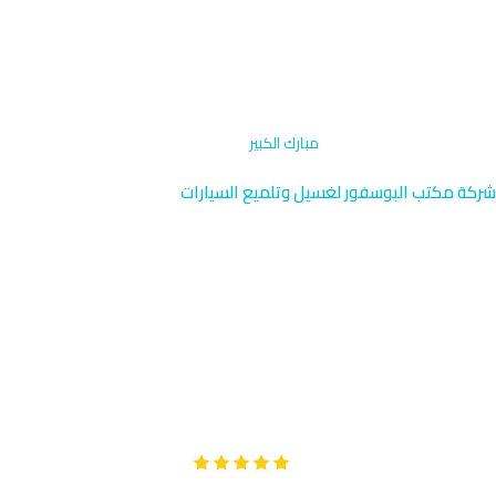
الرئيسية
›
تلميع جنوط وإطارات
›
مبارك الكبير
شركة مكتب البوسفور لغسيل وتلميع السيارات
تلميع جنوط وإطارات في مبارك
الكبير | 96091976
نقدم خدمة تلميع جنوط وإطارات متخصصة في مبارك الكبير بالقرب من
طريق الخمس وجنوب السرة. يصل فريقنا المدرب إليك في أقل من
ساعة واحدة. اختبر الفرق الحقيقي في لمعان جنوطك وحماية إطاراتك.
Google
تقييم عملائنا 5 نجوم مع