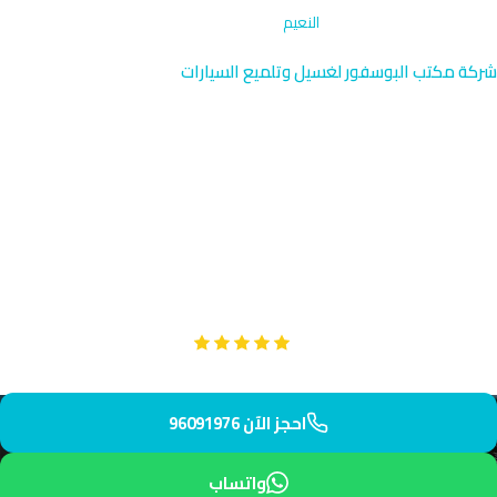
الرئيسية
›
تلميع جنوط وإطارات
›
النعيم
شركة مكتب البوسفور لغسيل وتلميع السيارات
تلميع جنوط وإطارات في النعيم |
الكويت 96091976
نقدم تلميع جنوط وإطارات احترافي في النعيم المجاورة للجهراء
القديمة والمناطق السكنية المعروفة. فريقنا يصل إلى موقعك في
38 دقيقة بمعدات متقدمة وخبرة طويلة.
Google
تقييم عملائنا 5 نجوم مع
احجز الآن 96091976
واتساب