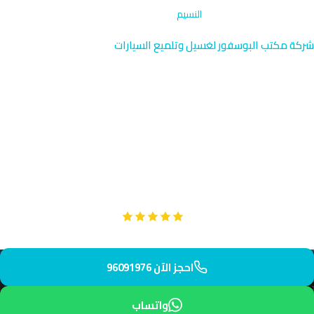
الرئيسية
›
تلميع جنوط وإطارات
›
النسيم
شركة مكتب البوسفور لغسيل وتلميع السيارات
تلميع جنوط وإطارات في النسيم |
الكويت 96091976
نوفر خدمة تلميع جنوط وإطارات احترافية في النسيم الضاحية الشمالية
للجهراء بمستويات جودة عالية جداً. فريقنا يصل إليك في 45 دقيقة
بمعدات متقدمة وخبرة عملية.
Google
تقييم عملائنا 5 نجوم مع
احجز الآن 96091976
واتساب