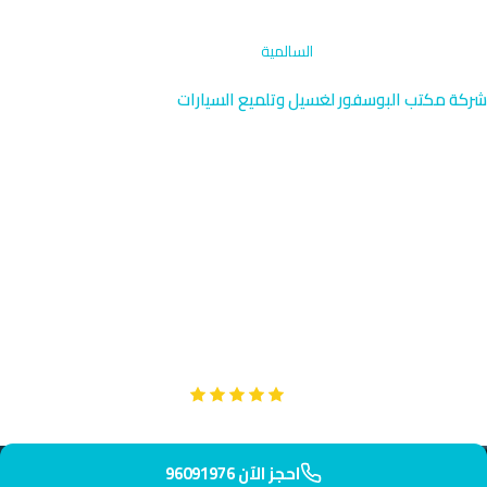
الرئيسية
›
تلميع جنوط وإطارات
›
السالمية
شركة مكتب البوسفور لغسيل وتلميع السيارات
تلميع جنوط وإطارات في
السالمية | الكويت 96091976
توفر شركة مكتب البوسفور خدمة تلميع جنوط وإطارات متخصصة في
السالمية بالقرب من واجهة Gulf Road والسلطان سنتر. يصل فريقنا
الاحترافي إلى عنوانك خلال 40 دقيقة فقط. نستخدم أحدث التقنيات
لإعادة بريق جنوطك كالجديد تماماً.
Google
تقييم عملائنا 5 نجوم مع
احجز الآن 96091976