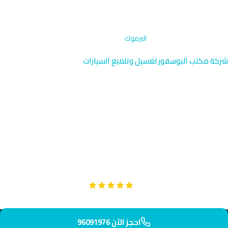
الرئيسية
›
تلميع جنوط وإطارات
›
اليرموك
شركة مكتب البوسفور لغسيل وتلميع السيارات
تلميع جنوط وإطارات اليرموك |
خدمة متنقلة 96091976
نوفر خدمة تلميع جنوط وإطارات متخصصة في اليرموك بالقرب من
تعاونية اليرموك والطريق الحلقي الرابع. فريقنا المحترف يصل إليك في
45 دقيقة لتلميع احترافي يحافظ على لمعان جنوطك.
Google
تقييم عملائنا 5 نجوم مع
احجز الآن 96091976