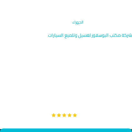
الرئيسية
›
إزالة البقع المتخصصة
›
الجهراء
شركة مكتب البوسفور لغسيل وتلميع السيارات
إزالة البقع المتخصصة في
الجهراء | الكويت 96091976
نقدم خدمة إزالة البقع المتخصصة في الجهراء بخبرة عالية وتقنيات
حديثة. فريقنا يصل إليك بالقرب من قلعة الحمراء والمناطق المحيطة
خلال 40 دقيقة فقط. ندضمن إزالة كاملة للبقع الصعبة من جميع
أنواع السيارات.
Google
تقييم عملائنا 5 نجوم مع