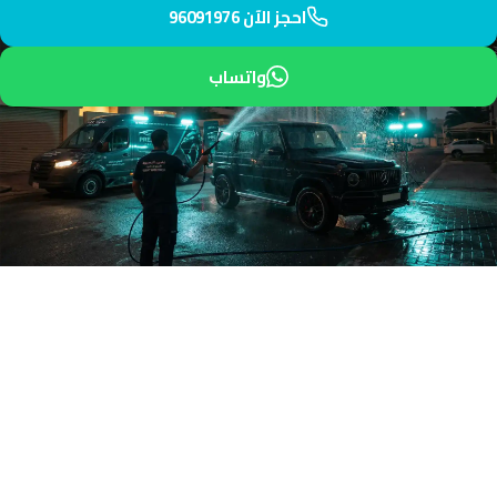
احجز الآن 96091976
واتساب