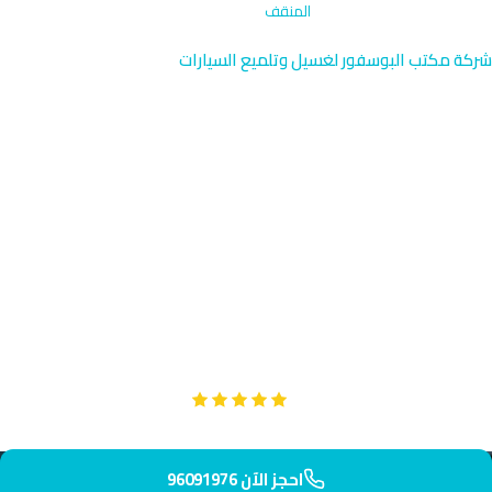
الرئيسية
›
إزالة البقع المتخصصة
›
المنقف
شركة مكتب البوسفور لغسيل وتلميع السيارات
إزالة البقع المتخصصة في
المنقف | فلل وسيارات
96091976
خدمة إزالة البقع المتخصصة في المنقف توفر لك حلاً فعالاً للسيارات
الفاخرة بالقرب من منشآت شركة البترول الوطنية. يصل فريقنا المدرب
في 45 دقيقة لإزالة البقع بدقة عالية. نستخدم تقنيات آمنة وفعالة
للحفاظ على طلاء سيارتك.
Google
تقييم عملائنا 5 نجوم مع
احجز الآن 96091976