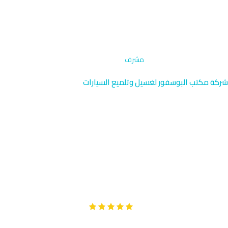
الرئيسية
›
إزالة البقع المتخصصة
›
مشرف
شركة مكتب البوسفور لغسيل وتلميع السيارات
إزالة البقع المتخصصة في مشرف
| الكويت 96091976
نتخصص في إزالة البقع المتخصصة للسيارات الفاخرة في مشرف،
المنطقة الراقية بالقرب من برج الماء بمسيل. وصولنا السريع في 40
دقيقة يضمن رضاك الكامل.
Google
تقييم عملائنا 5 نجوم مع