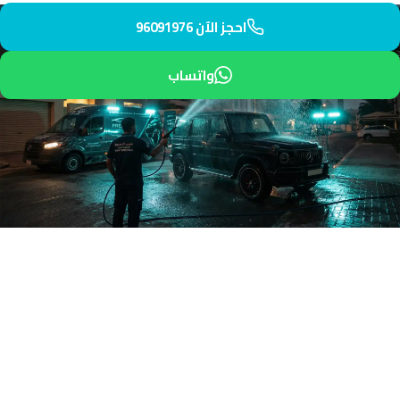
احجز الآن 96091976
واتساب