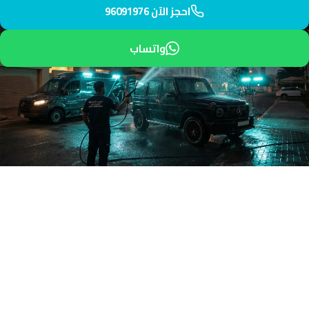
احجز الآن 96091976
واتساب