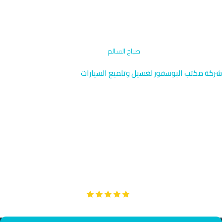
الرئيسية
›
إزالة البقع المتخصصة
›
صباح السالم
شركة مكتب البوسفور لغسيل وتلميع السيارات
إزالة البقع المتخصصة في صباح
السالم | الكويت 96091976
خدمة إزالة البقع المتخصصة في صباح السالم بالقرب من مركز مبارك
الكبير الحكومي والمناطق السكنية الراقية. نصل إليك في 25 دقيقة
فقط. نتعامل مع البقع الصعبة بتقنيات حديثة وآمنة.
Google
تقييم عملائنا 5 نجوم مع