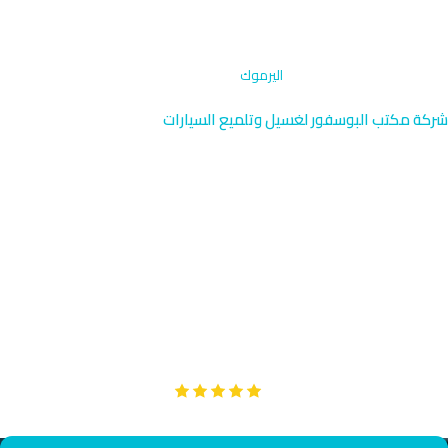
الرئيسية
›
إزالة البقع المتخصصة
›
اليرموك
شركة مكتب البوسفور لغسيل وتلميع السيارات
إزالة البقع المتخصصة اليرموك |
سكني ودي 96091976
نقدم خدمة إزالة البقع المتخصصة في اليرموك، منطقة سكنية ودية
قريبة من جمعية اليرموك والطريق الرابع الحلقي. يصل فريقنا إليك
خلال 40 دقيقة بخدمة شخصية احترافية. نضمن إزالة كاملة للبقع دون
ضرر الطلاء.
Google
تقييم عملائنا 5 نجوم مع