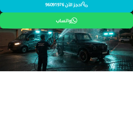
احجز الآن 96091976
واتساب