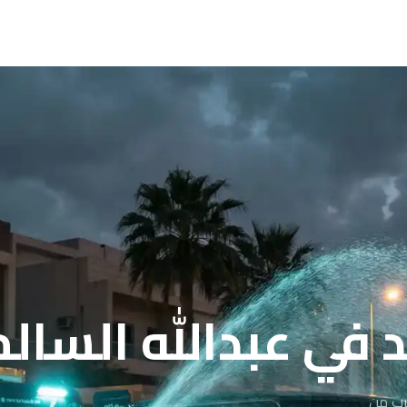
بدالله السالم | 091976
قرب من