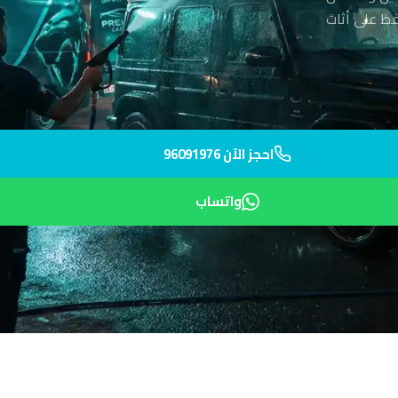
ق يحافظ على أثاث
احجز الآن 96091976
واتساب