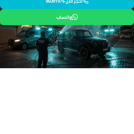
احجز الآن 96091976
واتساب