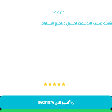
الرئيسية
›
التنظيف بالبخار والمقاعد
›
المهبولة
شركة مكتب البوسفور لغسيل وتلميع السيارات
تنظيف البخار والمقاعد في
المهبولة | الأحمدي
خدمة تنظيف بالبخار والمقاعد في المهبولة قرب المناطق السكنية
الحيوية والمراكز التجارية. يصل فريقنا إلى عنوانك في المهبولة خلال
35 دقيقة لتنظيف شامل وآمن.
Google
تقييم عملائنا 5 نجوم مع
احجز الآن 96091976