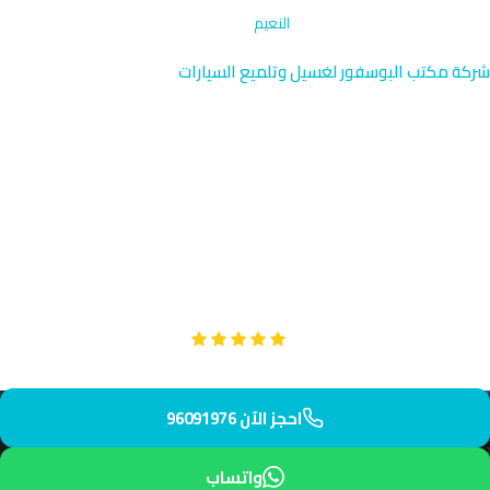
الرئيسية
›
التنظيف بالبخار والمقاعد
›
النعيم
شركة مكتب البوسفور لغسيل وتلميع السيارات
تنظيف بخار ومقاعد النعيم
الجهراء | 96091976
نقدم خدمة التنظيف بالبخار والمقاعد المتخصصة في النعيم بجانب
الجهراء القديمة. يصل فريقنا إلى منزلك في 40 دقيقة فقط. تنظيف
عميق وآمن للمقاعد والسيارات.
Google
تقييم عملائنا 5 نجوم مع
احجز الآن 96091976
واتساب