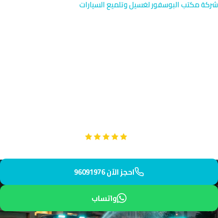
شركة مكتب البوسفور لغسيل وتلميع السيارات
تنظيف بخار المقاعد في
القادسية | الكويت 96091976
احصل على تنظيف بالبخار والمقاعد المحترف في القادسية العائلية
بالقرب من تعاونية القادسية والطرق الرئيسية. فريقنا يصل إلى أي
عنوان خلال 35 دقيقة فقط. نوفر خدمة موثوقة وآمنة لعائلتك
وسيارتك.
Google
تقييم عملائنا 5 نجوم مع
احجز الآن 96091976
واتساب