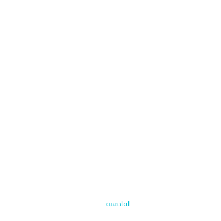
الرئيسية
›
التنظيف بالبخار والمقاعد
›
القادسية