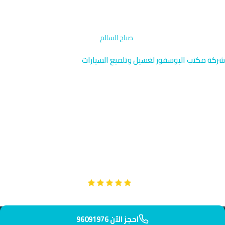
الرئيسية
›
التنظيف بالبخار والمقاعد
›
صباح السالم
شركة مكتب البوسفور لغسيل وتلميع السيارات
تنظيف بالبخار والمقاعد صباح
السالم | خدمة منزلية
خدمة التنظيف بالبخار والمقاعد المتخصصة في صباح السالم بالقرب من
مركز مبارك الكبير الحكومي. فريقنا جاهز للوصول إليك خلال 40 دقيقة.
استمتع بسيارة نظيفة وصحية.
Google
تقييم عملائنا 5 نجوم مع
احجز الآن 96091976