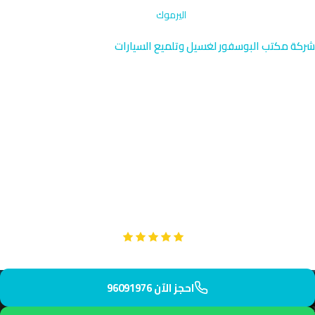
الرئيسية
›
التنظيف بالبخار والمقاعد
›
اليرموك
شركة مكتب البوسفور لغسيل وتلميع السيارات
تنظيف بخار المقاعد في اليرموك
| 96091976
استمتع بخدمة التنظيف بالبخار والمقاعد المتقدمة في اليرموك بالقرب
من تعاونية اليرموك والطريق الرابع الرئيسي. فريقنا المدرب يصل إلى
موقعك خلال 40 دقيقة. نضمن تنظيفاً عميقاً يحافظ على سلامة
سيارتك.
Google
تقييم عملائنا 5 نجوم مع
احجز الآن 96091976