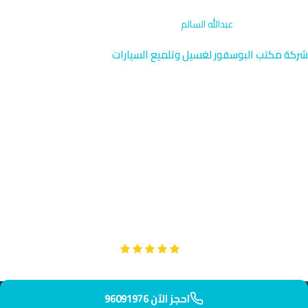
الرئيسية
›
الاشتراكات
›
عبدالله السالم
شركة مكتب البوسفور لغسيل وتلميع السيارات
اشتراكات غسيل وتلميع
السيارات عبدالله السالم |
96091976
استمتع باشتراك تلميع وغسيل سيارات متقدم في عبدالله السالم الراقية
بالقرب من الجامعة الأمريكية والمدارس العريقة. خدمتنا تضمن
سيارتك دائماً نظيفة وبراقة. نصل إليك خلال 35 دقيقة.
Google
تقييم عملائنا 5 نجوم مع
احجز الآن 96091976