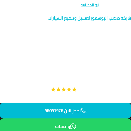
الرئيسية
›
الاشتراكات
›
أبو الحصانية
شركة مكتب البوسفور لغسيل وتلميع السيارات
غسيل السيارات بالاشتراك في أبو
الحصانية | خدمة ساحلية
احصل على اشتراك غسيل متخصص في أبو الحصانية الساحلية الجنوبية.
فريقنا يصل إليك في 40 دقيقة بخدمة تركز على حماية سيارتك من
الملح والرطوبة. اشتراكات شهرية وسنوية بأسعار منافسة.
Google
تقييم عملائنا 5 نجوم مع
احجز الآن 96091976
واتساب