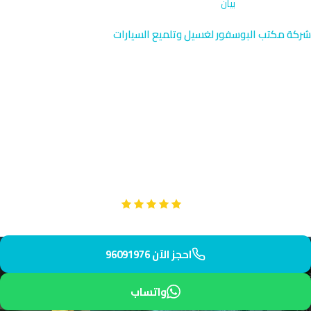
الرئيسية
›
الاشتراكات
›
بيان
شركة مكتب البوسفور لغسيل وتلميع السيارات
باقات اشتراك غسيل السيارات
في بيان | 96091976
تمتع باشتراكات غسيل مخصصة في بيان بالقرب من قصر بيان وأبراج
مياه مشرف. نصل إليك خلال 55 دقيقة بخدمة احترافية. اختر باقة
شهرية أو ربع سنوية توفر جودة وراحة.
Google
تقييم عملائنا 5 نجوم مع
احجز الآن 96091976
واتساب