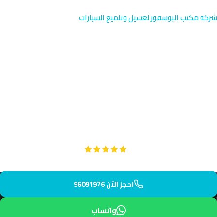
شركة مكتب البوسفور لغسيل وتلميع السيارات
اشتراكات غسيل السيارات
الفاخرة في الفنطاس الساحلية
احصل على اشتراك فاخر لسيارتك في الفنطاس، المنطقة الساحلية
الراقية بجوار الخليج العربي مباشرة. فريقنا المتخصص يصل إليك خلال
55 دقيقة. حماية دهان سيارتك من ملوحة البحر مع تلميع احترافي
دوري.
Google
تقييم عملائنا 5 نجوم مع
احجز الآن 96091976
واتساب