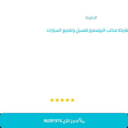
الرئيسية
›
الاشتراكات
›
الجابرية
شركة مكتب البوسفور لغسيل وتلميع السيارات
اشتراكات تنظيف السيارات في
الجابرية | 96091976
استفد من باقات الاشتراك الخاصة في الجابرية القريبة من جامعة
الكويت ومدينة الرياضة. فريقنا يصل إليك في 50 دقيقة لتلميع سيارتك
احترافياً. اختر الباقة المناسبة لأسلوب حياتك الطلابي أو الرياضي.
Google
تقييم عملائنا 5 نجوم مع
احجز الآن 96091976