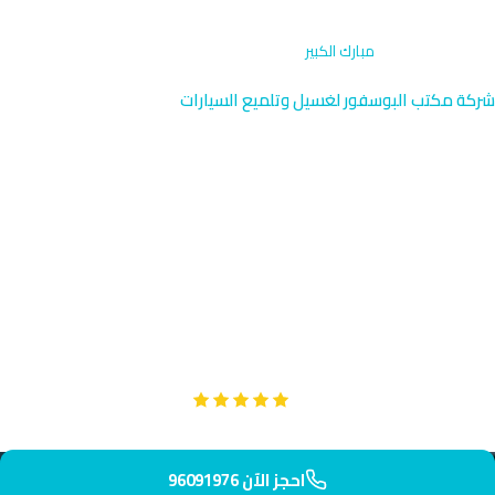
الرئيسية
›
الاشتراكات
›
مبارك الكبير
شركة مكتب البوسفور لغسيل وتلميع السيارات
اشتراكات غسيل السيارات في
مبارك الكبير | الكويت
احصل على اشتراك غسيل سيارتك في مبارك الكبير بالقرب من طريق
الخمسين الشهير والساحل الجميل. فريقنا المتخصص يصل إليك بسرعة
فائقة في أقل من 40 دقيقة. استمتع بخدمة احترافية مع مرونة
الاشتراكات الشهرية والسنوية.
Google
تقييم عملائنا 5 نجوم مع
احجز الآن 96091976