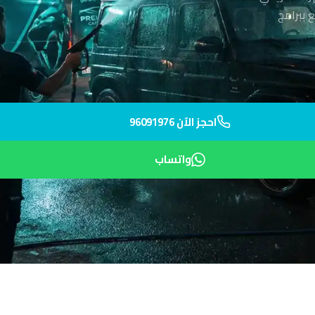
 ببرامج
احجز الآن 96091976
واتساب