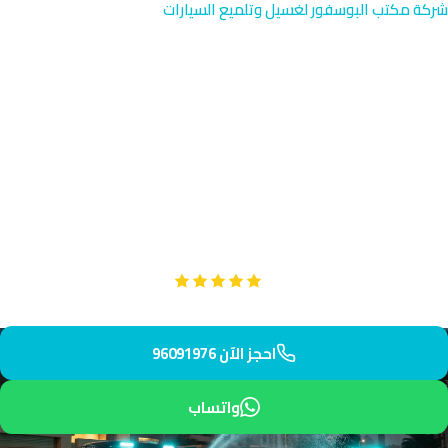
شركة مكتب البوسفور لغسيل وتلميع السيارات
اشتراكات غسيل السيارات في
صباح الناصر
اشتراكات غسيل السيارات في صباح الناصر توفر لك رعاية دورية منتظمة
في منطقة سكنية حديثة آخذة في النمو. صباح الناصر تقع جنوب
محافظة الفروانية وتستقطب سكاناً جدد. فريقنا يصل إليك خلال 55
دقيقة.
Google
تقييم عملائنا 5 نجوم مع
احجز الآن 96091976
واتساب