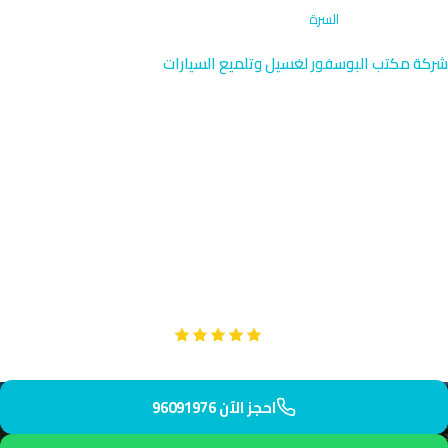
الرئيسية
›
الاشتراكات
›
السرة
شركة مكتب البوسفور لغسيل وتلميع السيارات
خدمة اشتراك غسيل السيارات
في السرة | الكويت 96091976
اختر اشتراك غسيل سيارات متخصص في منطقة السرة الهادئة بالقرب
من قصر الباحة والمناطق السكنية الراقية. فريقنا يقدم لك خدمة
منتظمة بجودة عالية تناسب السيارات الفاخرة. نصل إليك خلال 40
دقيقة.
Google
تقييم عملائنا 5 نجوم مع
احجز الآن 96091976