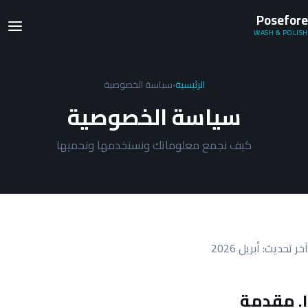
Posefore
WASH & POLISH
الرئيسية
›
سياسة الخصوصية
سياسة الخصوصية
كيف نجمع معلوماتك ونستخدمها ونحميها
آخر تحديث: أبريل 2026
١. مقدمة