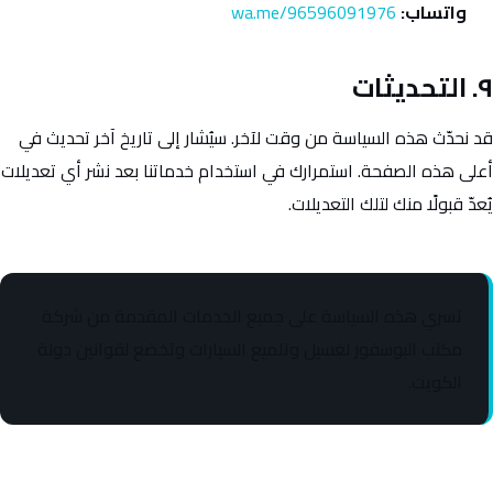
واتساب:
wa.me/96596091976
٩. التحديثات
قد نحدّث هذه السياسة من وقت لآخر. سيُشار إلى تاريخ آخر تحديث في
أعلى هذه الصفحة. استمرارك في استخدام خدماتنا بعد نشر أي تعديلات
يُعدّ قبولًا منك لتلك التعديلات.
تسري هذه السياسة على جميع الخدمات المقدمة من شركة
مكتب البوسفور لغسيل وتلميع السيارات وتخضع لقوانين دولة
الكويت.