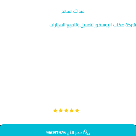
الرئيسية
›
تنظيف فتحات التكييف
›
عبدالله السالم
شركة مكتب البوسفور لغسيل وتلميع السيارات
تنظيف فتحات التكييف في
عبدالله السالم | الكويت
96091976
في عبدالله السالم الراقية القريبة من المدرسة الأمريكية وجامعة
الكويت، نوفر تنظيفاً متقدماً لفتحات التكييف. فريقنا يصل إليك خلال 35
دقيقة بأحدث المعدات.
Google
تقييم عملائنا 5 نجوم مع
احجز الآن 96091976