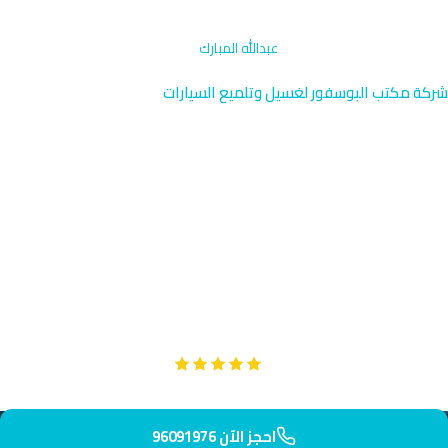
الرئيسية
›
تنظيف فتحات التكييف
›
عبدالله المبارك
شركة مكتب البوسفور لغسيل وتلميع السيارات
تنظيف فتحات التكييف عبدالله
المبارك | الكويت 96091976
نوفر خدمة تنظيف فتحات التكييف المتقدمة في عبدالله المبارك بالقرب
من حلقة الفروانية الخامسة. المنطقة السكنية الهادئة تستحق خدمة
موثوقة، وفريقنا يصل إليك في 38 دقيقة. نستخدم تقنيات حديثة
لضمان تنظيف شامل وآمن.
Google
تقييم عملائنا 5 نجوم مع
احجز الآن 96091976