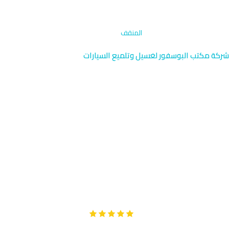
الرئيسية
›
تنظيف فتحات التكييف
›
المنقف
شركة مكتب البوسفور لغسيل وتلميع السيارات
تنظيف فتحات التكييف في
المنقف | بالقرب من النفط
96091976
يوفر مكتب البوسفور خدمة تنظيف فتحات التكييف الاحترافية في
المنقف، المنطقة السكنية الراقية قرب مرافق شركة البترول الوطنية
الكويتية. يصل فريقنا إلى المنقف خلال 40 دقيقة بمعدات متخصصة
وخبرة عميقة.
Google
تقييم عملائنا 5 نجوم مع