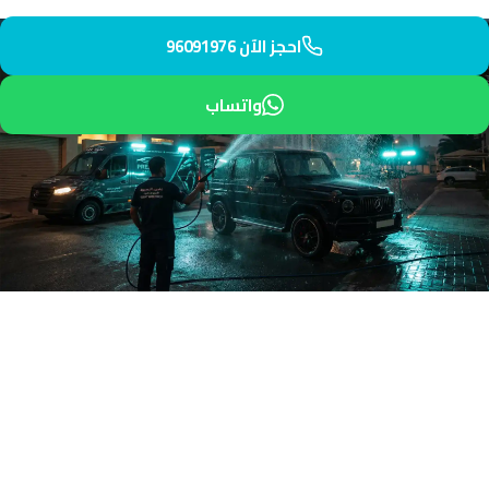
احجز الآن 96091976
واتساب