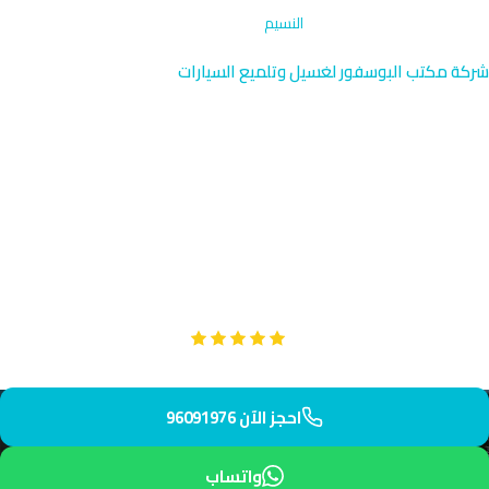
الرئيسية
›
تنظيف فتحات التكييف
›
النسيم
شركة مكتب البوسفور لغسيل وتلميع السيارات
تنظيف فتحات التكييف في
النسيم شمال الجهراء 96091976
متخصصون في تنظيف فتحات التكييف بحي النسيم، الضاحية الخارجية
الشمالية بمحافظة الجهراء. يصل فريقنا إليك في 50 دقيقة فقط.
خدمة موثوقة وأسعار عادلة.
Google
تقييم عملائنا 5 نجوم مع
احجز الآن 96091976
واتساب