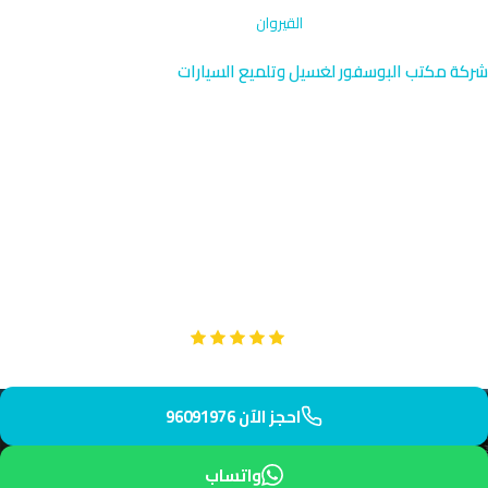
الرئيسية
›
تنظيف فتحات التكييف
›
القيروان
شركة مكتب البوسفور لغسيل وتلميع السيارات
خدمة تنظيف فتحات التكييف
بالقيروان الجهراء 96091976
متخصصون في تنظيف فتحات التكييف بحي القيروان، الضاحية الحديثة
في محافظة الجهراء. يصل فريقنا إليك خلال 42 دقيقة بمعدات حديثة.
اعتمد على خبرتنا الطويلة.
Google
تقييم عملائنا 5 نجوم مع
احجز الآن 96091976
واتساب