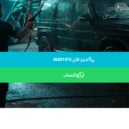
بقطع أراضي
يقة فقط. نعتني بسيارات السكان
احجز الآن 96091976
واتساب