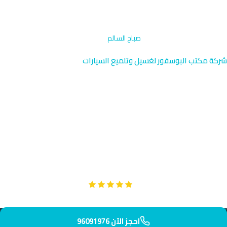
الرئيسية
›
تنظيف فتحات التكييف
›
صباح السالم
شركة مكتب البوسفور لغسيل وتلميع السيارات
تنظيف فتحات التكييف صباح
السالم | الكويت 96091976
نقدم خدمة تنظيف فتحات التكييف المتخصصة في صباح السالم بالقرب
من مركز مبارك الكبير الحكومي والمناطق السكنية المجاورة. فريقنا
يصل إليك خلال 25 دقيقة فقط بأحدث المعدات والتقنيات.
Google
تقييم عملائنا 5 نجوم مع
احجز الآن 96091976