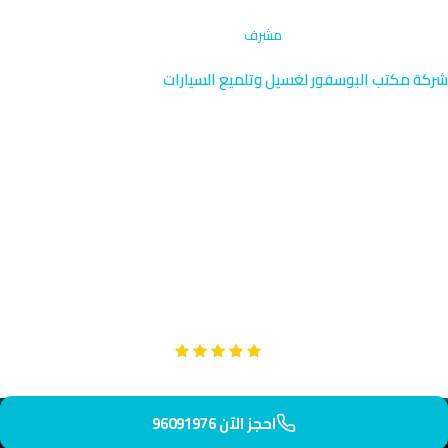
الرئيسية
›
غسيل مراكب ويخوت
›
مشرف
شركة مكتب البوسفور لغسيل وتلميع السيارات
غسيل مراكب ويخوت مشرف
الفاخرة | الكويت 96091976
مشرف تتميز بفيلاها الفاخرة وموقعها الراقي بالقرب من برج مشرف
المائي الشهير. نقدم خدمة غسيل مراكب ويخوت متخصصة عالية
المستوى لسكان هذه المنطقة النخبوية. فريقنا المدرب يصل إلى
عنوانك خلال 50 دقيقة بأحدث المعدات والمواد الآمنة.
Google
تقييم عملائنا 5 نجوم مع
احجز الآن 96091976