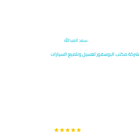
الرئيسية
›
غسيل مراكب ويخوت
›
سعد العبدالله
شركة مكتب البوسفور لغسيل وتلميع السيارات
غسيل مراكب ويخوت في سعد
العبدالله | الكويت 96091976
متخصصون في غسيل وتلميع المراكب واليخوت في سعد العبدالله،
المنطقة الحديثة شمال الجهراء. نقدم خدمة عالية الجودة مع وصول
سريع خلال 35 دقيقة إلى هذه المنطقة السكنية الراقية.
Google
تقييم عملائنا 5 نجوم مع