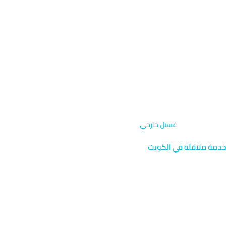
الرئيسية
›
الخدمات
›
غسيل خارجي
خدمة متنقلة في الكويت
غسيل خارجي متنقل
نصل إليك أينما كنت
غسيل شامل للجزء الخارجي من السيارة باستخدام شامبو خاص وفرش