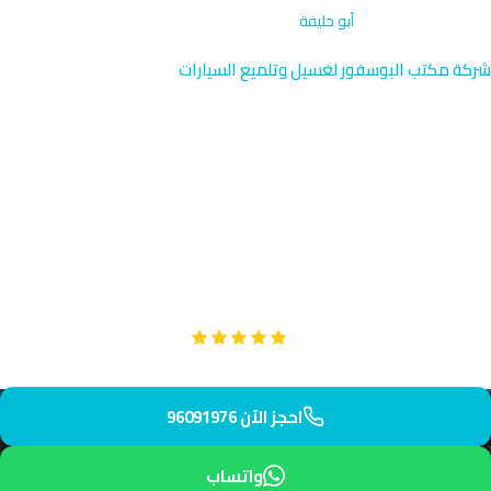
الرئيسية
›
غسيل خارجي
›
أبو حليفة
شركة مكتب البوسفور لغسيل وتلميع السيارات
غسيل خارجي متنقل في أبو
حليفة | الأحمدي 96091976
نقدم خدمة الغسيل الخارجي المتنقلة في أبو حليفة على طريق
الأحمدي بين الفحيحيل والمنقف. فريقنا المدرب يصل إليك في حوالي
40 دقيقة بمعدات احترافية وموثوقة.
Google
تقييم عملائنا 5 نجوم مع
احجز الآن 96091976
واتساب