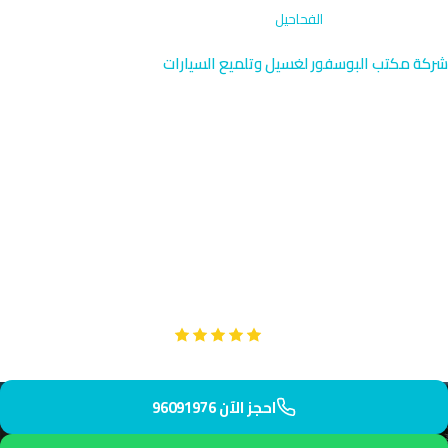
الرئيسية
›
غسيل خارجي
›
الفحاحيل
شركة مكتب البوسفور لغسيل وتلميع السيارات
غسيل خارجي في الفحاحيل |
خدمة ساحلية الأحمدي
غسيل خارجي متخصص في الفحاحيل الساحلية جنوب مدينة الكويت
بالقرب من تعاونية الفحاحيل والبحر مباشرة. فريقنا يصل إليك في حدود
55 دقيقة برغوة تنظيفية متقدمة وآمنة. حماية شاملة من الملح
البحري والرطوبة المرتفعة والأتربة الساحلية.
Google
تقييم عملائنا 5 نجوم مع
احجز الآن 96091976