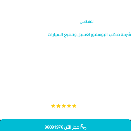
الرئيسية
›
غسيل خارجي
›
الفنطاس
شركة مكتب البوسفور لغسيل وتلميع السيارات
غسيل خارجي متنقل في
الفنطاس | الأحمدي 96091976
نوفر خدمة الغسيل الخارجي المتنقلة في الفنطاس، المنطقة الساحلية
الهادئة على الخليج العربي. فريقنا المتخصص يصل إليك في حوالي 50
دقيقة بمعدات مصممة للتعامل مع تأثير الملوحة والرطوبة.
Google
تقييم عملائنا 5 نجوم مع
احجز الآن 96091976