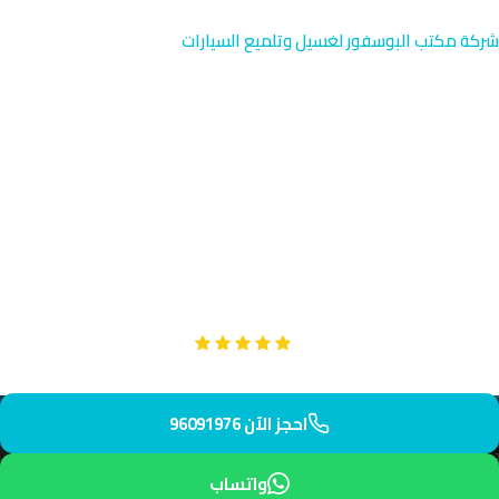
شركة مكتب البوسفور لغسيل وتلميع السيارات
غسيل خارجي في الفنيطيس |
خدمة ساحلية متقدمة
خدمة غسيل خارجي متقدمة في الفنيطيس، المنطقة الساحلية
الصغيرة بمبارك الكبير بالقرب من العدان وأبو الحصانية. فريقنا
المتخصص يصل إليك خلال 45 دقيقة لحماية سيارتك من تأثر ملح البحر
والرطوبة. احجز خدمتك الآن.
Google
تقييم عملائنا 5 نجوم مع
احجز الآن 96091976
واتساب