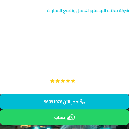
شركة مكتب البوسفور لغسيل وتلميع السيارات
خدمة الغسيل الخارجي في
القادسية | البوسفور
خدمة الغسيل الخارجي المتخصصة في القادسية بالقرب من تعاونية
القادسية والطرق الحلقية. نفهم احتياجات العائلات وفريقنا يصل إليك
في 35 دقيقة براحة وأمان.
Google
تقييم عملائنا 5 نجوم مع
احجز الآن 96091976
واتساب