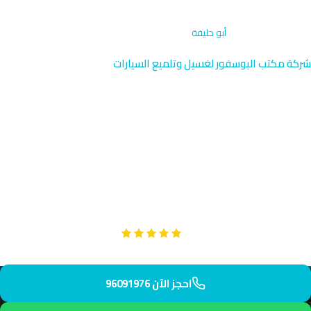
الرئيسية
›
تصحيح الطلاء
›
أبو حليفة
شركة مكتب البوسفور لغسيل وتلميع السيارات
تصحيح الطلاء في أبو حليفة |
الكويت 96091976
نقدم تصحيح طلاء متخصص في أبو حليفة على طريق الأحمدي بين
الفحاحيل والمنقف. فريقنا ذو الخبرة يصل إليك في 35 دقيقة فقط
لإزالة جميع عيوب الطلاء وإعادة السطوع الأصلي لسيارتك.
Google
تقييم عملائنا 5 نجوم مع
احجز الآن 96091976